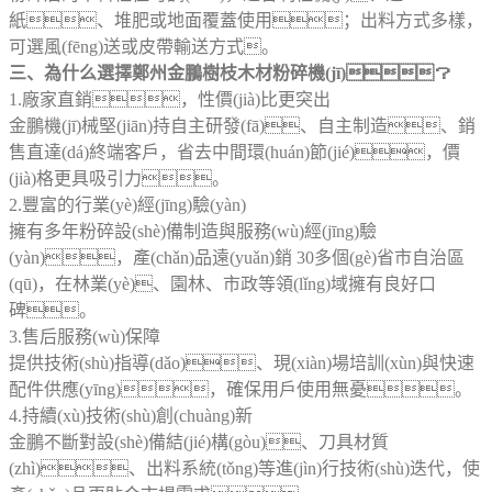
紙、堆肥或地面覆蓋使用；出料方式多樣，
可選風(fēng)送或皮帶輸送方式。
三、為什么選擇鄭州金鵬樹枝木材粉碎機(jī)？
1.廠家直銷，性價(jià)比更突出
金鵬機(jī)械堅(jiān)持自主研發(fā)、自主制造、銷
售直達(dá)終端客戶，省去中間環(huán)節(jié)，價
(jià)格更具吸引力。
2.豐富的行業(yè)經(jīng)驗(yàn)
擁有多年粉碎設(shè)備制造與服務(wù)經(jīng)驗
(yàn)，產(chǎn)品遠(yuǎn)銷 30多個(gè)省市自治區
(qū)，在林業(yè)、園林、市政等領(lǐng)域擁有良好口
碑。
3.售后服務(wù)保障
提供技術(shù)指導(dǎo)、現(xiàn)場培訓(xùn)與快速
配件供應(yīng)，確保用戶使用無憂。
4.持續(xù)技術(shù)創(chuàng)新
金鵬不斷對設(shè)備結(jié)構(gòu)、刀具材質
(zhì)、出料系統(tǒng)等進(jìn)行技術(shù)迭代，使