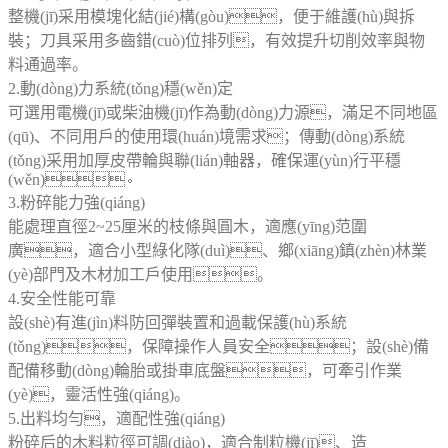
整機(jī)采用模塊化結(jié)構(gòu)，便于維護(hù)與拆
裝；刀具采用多齒錯(cuò)位排列，有效提升切削效率與物
料通過率。
2.動(dòng)力系統(tǒng)穩(wěn)定
可選用電機(jī)或柴油機(jī)作為動(dòng)力源，滿足不同地區
(qū)、不同用戶的使用環(huán)境需求；傳動(dòng)系統
(tǒng)采用加厚皮帶輪與聯(lián)軸器，確保運(yùn)行平穩
(wěn)。
3.粉碎能力強(qiáng)
能處理直徑2~25厘米的枝條與圓木，適應(yīng)范圍
廣，適合小型綠化隊(duì)、鄉(xiāng)鎮(zhèn)林業
(yè)部門及木材加工戶使用。
4.安全性能可靠
設(shè)有進(jìn)料防回彈裝置和過載保護(hù)系統
(tǒng)，保障操作人員安全；設(shè)備
配備移動(dòng)輪胎或掛車底盤，可牽引作業
(yè)，靈活性強(qiáng)。
5.出料均勻，適配性強(qiáng)
粉碎后的木料粒徑可調(diào)，適合制粒機(jī)、造