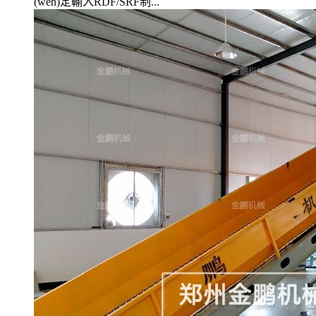
(wěn)定輸入RDF/SRF制...