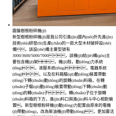
圓盤樹根粉碎機(jī)
新型樹根粉碎機(jī)是我公司引進(jìn)國內(nèi)外先進(jìn)
技術(shù)研發(fā)生產(chǎn)的一款大型木材破碎設(shè)
備，該設(shè)備主要型號有
3000/3600/5000/7000，該機(jī)結(jié)構(gòu)主
要包含機(jī)架，機(jī)殼，動(dòng)力系統
(tǒng)，液壓系統(tǒng)，電器系統
(tǒng)，以及在料箱驅(qū)動(dòng)裝置帶動
(dòng)下轉(zhuǎn)動(dòng)的旋轉(zhuǎn)料箱，在轉
(zhuǎn)子驅(qū)動(dòng)裝置帶動(dòng)下轉(zhuǎn)動
(dòng)的轉(zhuǎn)子，轉(zhuǎn)子位于旋轉
(zhuǎn)料箱的下方，進(jìn)料口與進(jìn)料斗中心相對偏
置。新型樹根粉碎機(jī)動(dòng)力配置由原來的電機
(jī)帶動(dòng)，改為柴油機(jī)帶動(dòng)，更加靈活