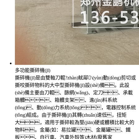
多功能撕碎機(jī)
撕碎機(jī)是由雙軸刀輥?zhàn)鱿鄬\(yùn)動(dòng)剪切或
撕咬撕碎物料的大中型撕碎機(jī)設(shè)備。此設
(shè)備主要由刀輥、篩網(wǎng)、定刀、承載
箱體、箱體支架、進(jìn)料系統
(tǒng)、動(dòng)力系統(tǒng)，電器控制系統
(tǒng)組成。由于撕碎機(jī)其轉(zhuǎn)速低，扭矩
大，適用于撕碎較為堅(jiān)硬或體積比較大的
物料。金屬(如：易拉罐、金屬罐、鐵
板、自行車、汽車外殼等)木材(廢舊家