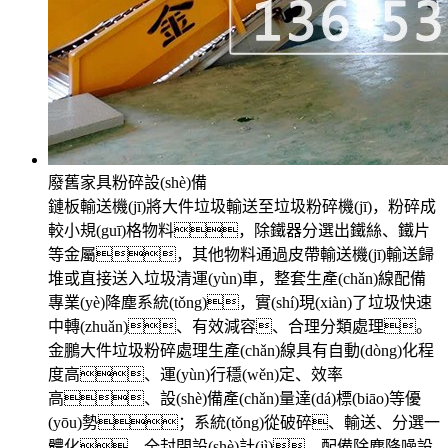
廢舊家具粉碎設(shè)備
鏈板輸送機(jī)將大件垃圾輸送至垃圾粉碎機(jī)，粉碎成
較小規(guī)格物料，除鐵器分選出鐵絲、鐵片
等金屬，其他物料通過皮帶輸送機(jī)輸送歸
堆或直接送入垃圾清運(yùn)車，整套生產(chǎn)線配備
專業(yè)降塵系統(tǒng)，實(shí)現(xiàn)了垃圾快速
中轉(zhuǎn)、有效減容、合理分類處理。
金鵬大件垃圾粉碎處理生產(chǎn)線具有自動(dòng)化程
度高、運(yùn)行穩(wěn)定、效率
高、設(shè)備產(chǎn)量達(dá)標(biāo)等優
(yōu)勢；系統(tǒng)從破碎、輸送、分選一
體化，全封閉設(shè)計(jì)，配備除塵降噪設